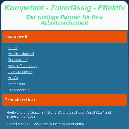
Kompetent - Zuverlässig - Effektiv
Der richtige Partner für Ihre
Arbeitssicherheit
Hauptmenü
Home
Arbeitssicherheit
Brandschutz
Aus- u. Fortbildung
UVV-Prüfungen
AGB`s
Impressum
Ereichbarkeit
Besucherzähler
Heute 142 und Gestern 446 und Woche 2851 und Monat 3157 und
Insgesamt 175908
Aktuell sind 380 Gäste und keine Mitglieder online