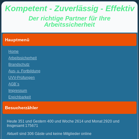
Kompetent - Zuverlässig - Effektiv
Der richtige Partner für Ihre
Arbeitssicherheit
Hauptmenü
Home
Arbeitssicherheit
Brandschutz
Aus- u. Fortbildung
UVV-Prüfungen
AGB`s
Impressum
Ereichbarkeit
Besucherzähler
Heute 351 und Gestern 400 und Woche 2614 und Monat 2920 und
Insgesamt 175671
Aktuell sind 306 Gäste und keine Mitglieder online