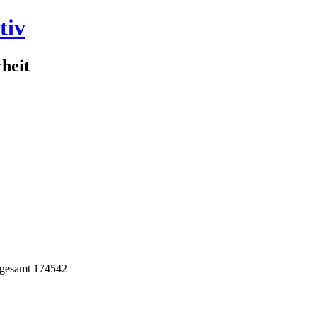
tiv
rheit
sgesamt 174542